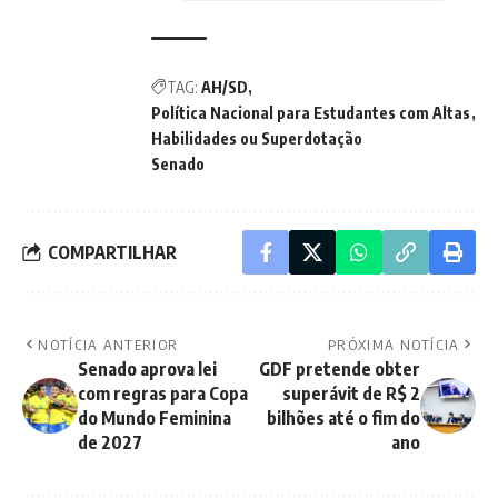
TAG:
AH/SD
Política Nacional para Estudantes com Altas
Habilidades ou Superdotação
Senado
COMPARTILHAR
NOTÍCIA ANTERIOR
PRÓXIMA NOTÍCIA
Senado aprova lei
GDF pretende obter
com regras para Copa
superávit de R$ 2
do Mundo Feminina
bilhões até o fim do
de 2027
ano