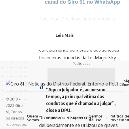
canal do Giro 61 no WhatsApp
Nas alegações finais apresentadas ao
Supremo, órgão defendeu a anulação do
processo e disse que Moraes não pode
Leia Mais
julgar o caso poder ter sido vítima do
cancelamento de vistos e das sanções
financeiras oriundas da Lei Magnitsky.
- Publicidade -
Si
no
“Aqui o Julgador é, ao mesmo
tempo, a principal vítima das
© 2018 -
condutas que é chamado a julgar”,
2025 Giro
disse a DPU.
61, Todos
Quem
Termos
Política d
“Comprovou-se que o réu
Anuncie
Contato
os direitos
Somos
de Uso
Privacida
reservados.
deliberadamente se utilizou de graves