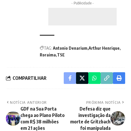
- Publicidade -
TAG:
Antonio Denarium
Arthur Henrique
Roraima
TSE
COMPARTILHAR
NOTÍCIA ANTERIOR
PRÓXIMA NOTÍCIA
GDF na Sua Porta
Defesa diz que
chega ao Plano Piloto
investigação da
com R$ 38 milhões
morte de Gritzbach
em 21 ações
foi manipulada