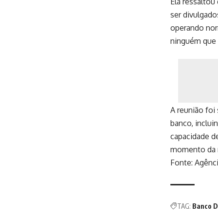
Ela ressaltou
ser divulgado
operando nor
ninguém que 
A reunião foi
banco, inclui
capacidade de
momento da m
Fonte:
Agênci
TAG:
Banco De