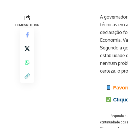
A governadora
técnicas em 
COMPARTILHAR
declaração fo
Economia, Val
Segundo a go
estabilidade 
nenhum probl
certeza, o pr
Favori
Clique
Segundo a g
continuidade dos s