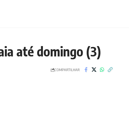
raia até domingo (3)
COMPARTILHAR
is uma etapa do Circuito
ngo (3), em arena montada no
a, que buscam a terceira
5. Esta é a sétima vez que a