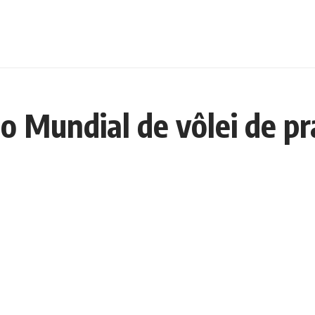
ito Mundial de vôlei de p
a a ser palco do cenário internacional do esporte ao receber ma
lei de praia. A competição, na categoria Elite segue até domi
ade, com entrada gratuita ao público.
 brasileiras, incluindo as campeãs olímpicas Duda e Ana Patríci
ecutiva em Brasília — após o ouro em 2024 e o bronze em 202