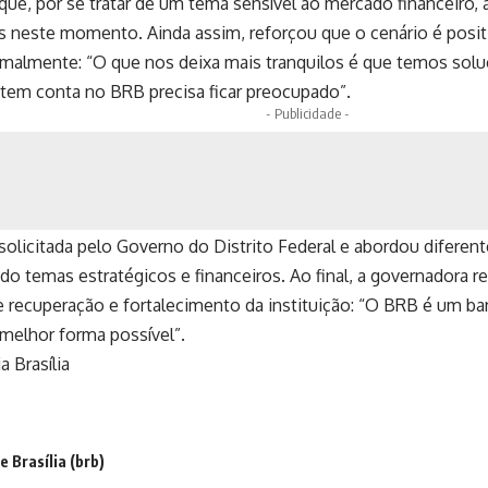
 que, por se tratar de um tema sensível ao mercado financeiro
s neste momento. Ainda assim, reforçou que o cenário é posit
malmente: “O que nos deixa mais tranquilos é que temos solu
tem conta no BRB precisa ficar preocupado”.
- Publicidade -
 solicitada pelo Governo do Distrito Federal e abordou difere
ndo temas estratégicos e financeiros. Ao final, a governadora r
 recuperação e fortalecimento da instituição: “O BRB é um ban
elhor forma possível”.
a Brasília
 Brasília (brb)