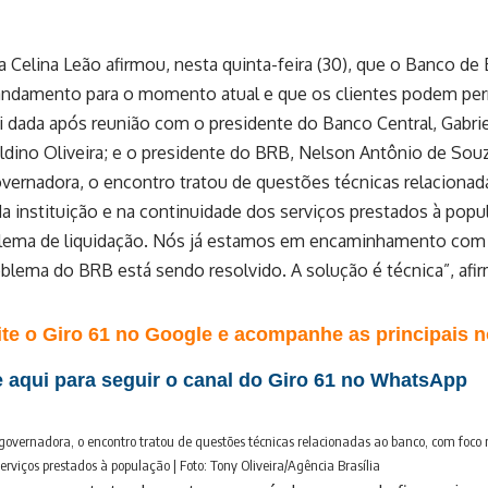
 Celina Leão afirmou, nesta quinta-feira (30), que o Banco de 
andamento para o momento atual e que os clientes podem per
i dada após reunião com o presidente do Banco Central, Gabriel
dino Oliveira; e o presidente do BRB, Nelson Antônio de Sou
vernadora, o encontro tratou de questões técnicas relacionad
da instituição e na continuidade dos serviços prestados à popu
ema de liquidação. Nós já estamos em encaminhamento com a
oblema do BRB está sendo resolvido. A solução é técnica”, afi
te o Giro 61 no Google e acompanhe as principais no
 aqui para seguir o canal do Giro 61 no WhatsApp
overnadora, o encontro tratou de questões técnicas relacionadas ao banco, com foco n
erviços prestados à população | Foto: Tony Oliveira/Agência Brasília