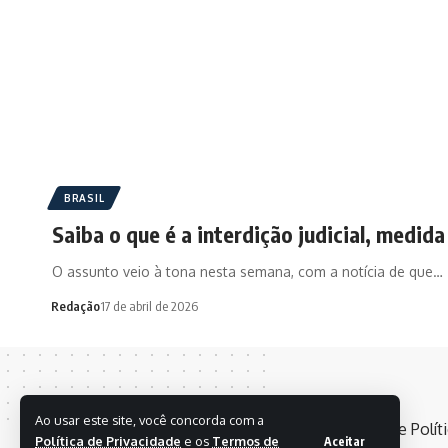
BRASIL
Saiba o que é a interdição judicial, medid
O assunto veio à tona nesta semana, com a notícia de que…
Redação
17 de abril de 2026
Ao usar este site, você concorda com a
Política de Privacidade
e os
Termos de
Aceitar