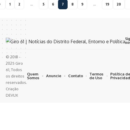
1
2
…
5
6
7
8
9
…
19
20
Si
no
© 2018 -
2025 Giro
61, Todos
Quem
Termos
Política d
Anuncie
Contato
os direitos
Somos
de Uso
Privacida
reservados.
Criação
DEVUX