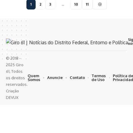
1
2
3
…
10
11
Si
no
© 2018 -
2025 Giro
61, Todos
Quem
Termos
Política d
Anuncie
Contato
os direitos
Somos
de Uso
Privacida
reservados.
Criação
DEVUX