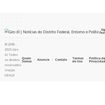
Si
no
© 2018 -
2025 Giro
61, Todos
Quem
Termos
Política d
Anuncie
Contato
os direitos
Somos
de Uso
Privacida
reservados.
Criação
DEVUX