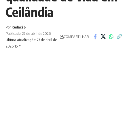
Ceilândia
Por:
Redação
Publicado: 27 de abril de 2026
COMPARTILHAR
Ultima atualização: 27 de abril de
2026 15:41
Há um ano, Ceilândia ganhava um
importante marco para o lazer, o esporte
COMPARTILHAR
e a convivência comunitária. Inaugurado
em 26 de abril de 2025, o Parque Urbano
do Setor O completa seu primeiro
aniversário consolidado como um dos
principais espaços públicos da cidade,
oferecendo infraestrutura moderna,
segurança e qualidade de vida para