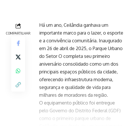
milhares de moradores da região.
O equipamento público foi entregue
pelo Governo do Distrito Federal (GDF)
como o primeiro parque urbano de
Ceilândia, resultado de um investimento
de aproximadamente R$ 8 milhões. O
espaço ocupa uma área de 103 mil
metros quadrados e representa um
avanço significativo na ampliação de
áreas verdes e de lazer para a população.
Favorite o Giro 61 no
Google e acompanhe as
principais notícias do dia
Clique aqui para seguir o