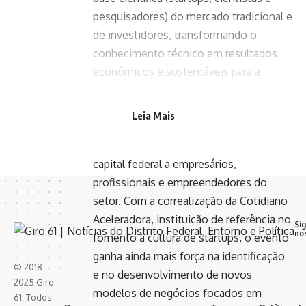
pesquisadores) do mercado tradicional e
de investidores, transformando o
conhecimento técnico em resultados
econômicos e sustentáveis para a
região.
O encontro desta terça-feira foi
Leia Mais
desenhado estrategicamente para
conectar o ecossistema de inovação da
capital federal a empresários,
profissionais e empreendedores do
setor. Com a correalização da Cotidiano
Aceleradora, instituição de referência no
Si
no
fomento à cultura de startups, o evento
ganha ainda mais força na identificação
© 2018 -
e no desenvolvimento de novos
2025 Giro
modelos de negócios focados em
61, Todos