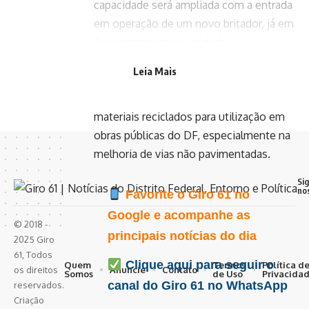
capacidade será ampliada com a entrada
em operação de um novo britador, já em
funcionamento na unidade.
Desde o início das atividades de
Leia Mais
reciclagem na URE, em 2021, o SLU já
destinou cerca de 450 mil toneladas de
materiais reciclados para utilização em
obras públicas do DF, especialmente na
melhoria de vias não pavimentadas.
Si
no
Favorite o Giro 61 no
Google e acompanhe as
© 2018 -
principais notícias do dia
2025 Giro
61, Todos
Clique aqui para seguir o
Quem
Termos
Política d
Anuncie
Contato
os direitos
Somos
de Uso
Privacida
canal do Giro 61 no WhatsApp
reservados.
Criação