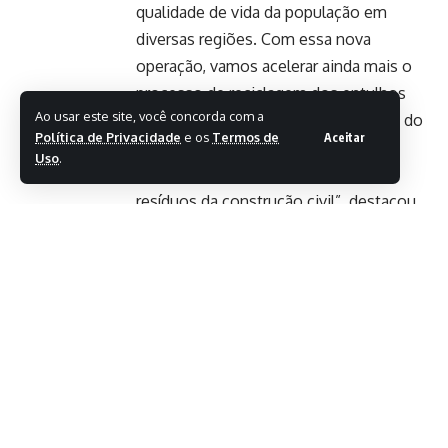
qualidade de vida da população em
diversas regiões. Com essa nova
operação, vamos acelerar ainda mais o
processo de reciclagem dos entulhos
Ao usar este site, você concorda com a
recebidos na URE, apoiando as obras do
Política de Privacidade
e os
Termos de
Aceitar
Governo do Distrito Federal e
Uso
.
ampliando o reaproveitamento dos
resíduos da construção civil”, destacou
o diretor-presidente do SLU, Luiz Felipe
Carvalho.
Outro importante avanço já
implementado na URE é a utilização da
peneira escalpe para a pré-separação
dos RCCs antes do processo de
britagem. A tecnologia permite a
retirada antecipada de materiais finos e
inadequados, contribuindo para a