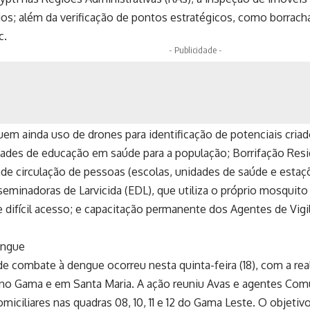
ios; além da verificação de pontos estratégicos, como borracha
c.
- Publicidade -
uem ainda uso de drones para identificação de potenciais criad
dades de educação em saúde para a população; Borrifação Resid
nde circulação de pessoas (escolas, unidades de saúde e estaç
eminadoras de Larvicida (EDL), que utiliza o próprio mosquito 
e difícil acesso; e capacitação permanente dos Agentes de Vi
engue
de combate à dengue ocorreu nesta quinta-feira (18), com a r
o Gama e em Santa Maria. A ação reuniu Avas e agentes Comu
omiciliares nas quadras 08, 10, 11 e 12 do Gama Leste. O objetivo