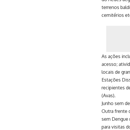
terrenos bald
cemitérios et
As ações incl
acesso; ativi
locais de gra
Estações Diss
recipientes d
(Avas).
Junho sem d
Outra frente 
sem Dengue n
para visitas d