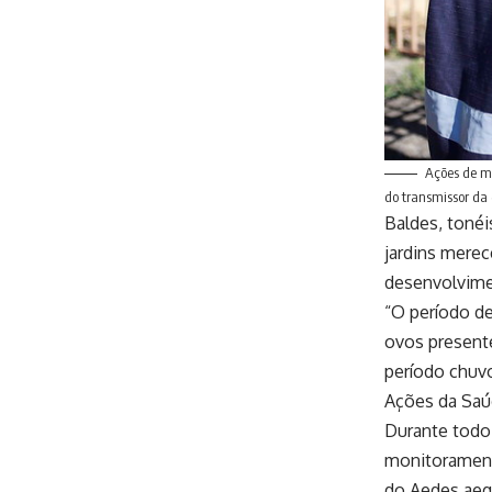
Ações de m
do transmissor da
Baldes, tonéi
jardins merec
desenvolvime
“O período de
ovos present
período chuvo
Ações da Sa
Durante todo 
monitorament
do Aedes aegy