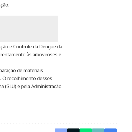
nção.
nção e Controle da Dengue da
nfrentamento às arboviroses e
paração de materiais
o. O recolhimento desses
na (SLU) e pela Administração