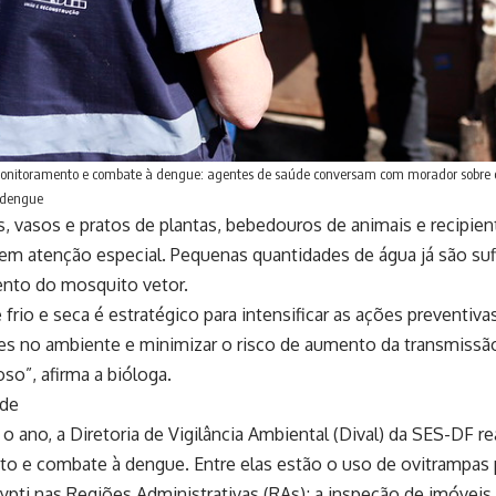
onitoramento e combate à dengue: agentes de saúde conversam com morador sobre os
 dengue
s, vasos e pratos de plantas, bebedouros de animais e recipien
em atenção especial. Pequenas quantidades de água já são sufi
nto do mosquito vetor.
 frio e seca é estratégico para intensificar as ações preventiva
es no ambiente e minimizar o risco de aumento da transmiss
so”, afirma a bióloga.
úde
o ano, a Diretoria de Vigilância Ambiental (Dival) da SES-DF re
o e combate à dengue. Entre elas estão o uso de ovitrampas 
pti nas Regiões Administrativas (RAs); a inspeção de imóveis 