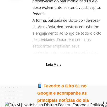
preservação do patrimônio natural e o
desenvolvimento sustentável da capital
federal.
A turma, batizada de Boto-cor-de-rosa-
da-Amazônia, demonstrou entusiasmo
e engajamento ao longo de todo o ciclo
de atividades. Durante o curso, os
estudantes ampliaram seus
conhecimentos sobre a importância da
conservação dos ecossistemas, com
Leia Mais
destaque para temas fundamentais
como:
Favorite o Giro 61 no
Google e acompanhe as
principais notícias do dia
Si
no