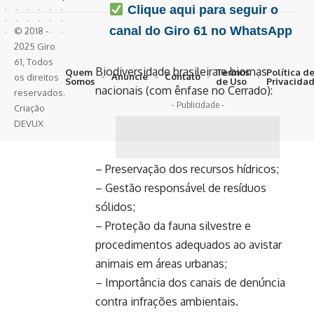
Clique aqui para seguir o
canal do Giro 61 no WhatsApp
© 2018 -
2025 Giro
61, Todos
Biodiversidade brasileira e biomas
Quem
Termos
Política d
Anuncie
Contato
os direitos
Somos
de Uso
Privacida
nacionais (com ênfase no Cerrado):
reservados.
- Publicidade -
Criação
DEVUX
– Preservação dos recursos hídricos;
– Gestão responsável de resíduos
sólidos;
– Proteção da fauna silvestre e
procedimentos adequados ao avistar
animais em áreas urbanas;
– Importância dos canais de denúncia
contra infrações ambientais.