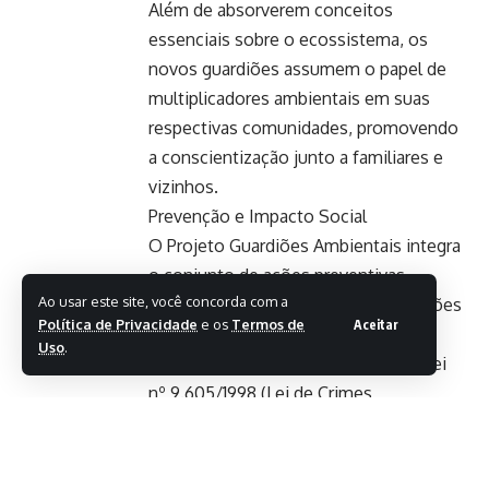
Além de absorverem conceitos
essenciais sobre o ecossistema, os
novos guardiões assumem o papel de
multiplicadores ambientais em suas
respectivas comunidades, promovendo
a conscientização junto a familiares e
vizinhos.
Prevenção e Impacto Social
O Projeto Guardiões Ambientais integra
o conjunto de ações preventivas
Ao usar este site, você concorda com a
promovidas pelo Prealg nas instituições
Política de Privacidade
e os
Termos de
Aceitar
de ensino fundamental do Distrito
Uso
.
Federal. Alinhado aos princípios da Lei
nº 9.605/1998 (Lei de Crimes
Ambientais), o programa atua
diretamente na segurança pública por
meio da prevenção primária, com foco