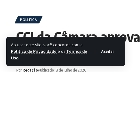
POLÍTICA
CCJ da Câmara aprova
Ao usar este site, você concorda com a
juízes
Política de Privacidade
e os
Termos de
Aceitar
Uso
.
Por:
Redação
Publicado: 8 de julho de 2026
Ultima atualização: 8 de julho de 2026 20:42