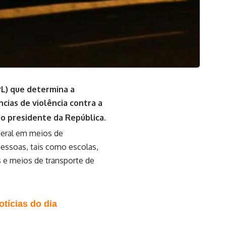
PL) que determina a
ncias de violência contra a
do presidente da República.
deral em meios de
pessoas, tais como escolas,
s e meios de transporte de
tícias do dia