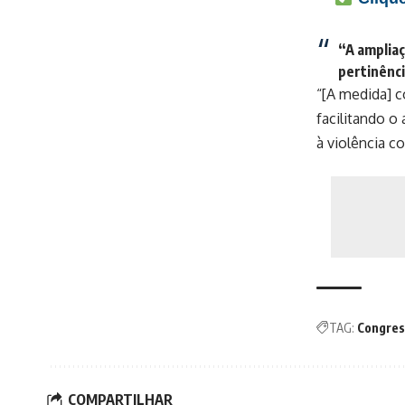
“A ampliaç
pertinênci
“[A medida] c
facilitando o
à violência co
TAG:
Congres
COMPARTILHAR