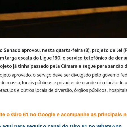
o Senado aprovou, nesta quarta-feira (8), projeto de lei (
m larga escala do Ligue 180, o serviço telefônico de denú
ojeto já tinha passado pela Câmara e segue para sanção 
ojeto aprovado, o serviço deve ser divulgado pelo governo fe
e massa, locais públicos e privados de grande circulação de 
táculos e outros locais de diversão, órgãos públicos, hospitai
te o Giro 61 no Google e acompanhe as principais no
 aqui para seguir o canal do Giro 61 no WhatsApp