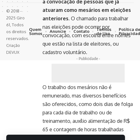
a convocação de pessoas que já
atuaram como mesários em eleições
© 2018 -
2025 Giro
anteriores.
O chamado para trabalhar
61, Todos
nas eleições pode ocorrer por
Quem
Termos
Política d
Anuncie
Contato
os direitos
Somos
de Uso
Privacida
convocação, com escolha entre nomes
reservados.
que estão na lista de eleitores, ou
Criação
cadastro voluntário.
DEVUX
- Publicidade -
O trabalho dos mesários não é
remunerado, mas diversos benefícios
são oferecidos, como dois dias de folga
para cada dia de trabalho ou de
treinamento, auxílio alimentação de R$
65 e contagem de horas trabalhadas
como atividade extracurricular em