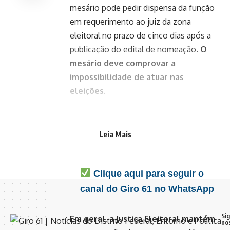
mesário pode pedir dispensa da função
em requerimento ao juiz da zona
eleitoral no prazo de cinco dias após a
publicação do edital de nomeação.
O
mesário deve comprovar a
impossibilidade de atuar nas
eleições.
Favorite o Giro 61 no
Leia Mais
Google e acompanhe as
principais notícias do dia
Clique aqui para seguir o
canal do Giro 61 no WhatsApp
Si
Em geral, a Justiça Eleitoral mantém
no