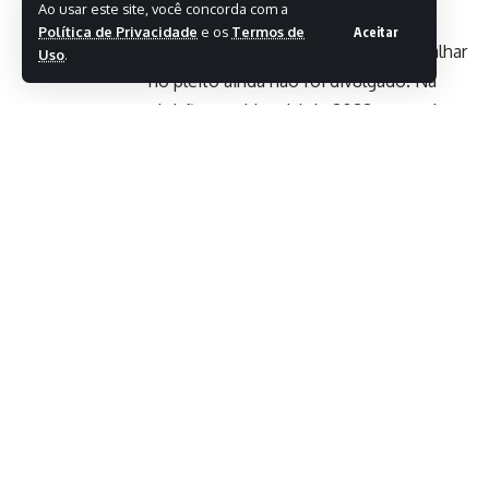
Ao usar este site, você concorda com a
universidades.
Política de Privacidade
e os
Termos de
Aceitar
O número de mesários que vão trabalhar
Uso
.
no pleito ainda não foi divulgado. Na
eleição presidencial de 2022, cerca de
1,5 milhão atuaram nas eleições.
O primeiro turno será no dia 4 de
outubro
, quando serão escolhidos
deputados federais, estaduais, distritais,
governadores, senadores e o presidente
da República.
- Publicidade -
TAG:
eleições 2026
Justiça Eleitoral