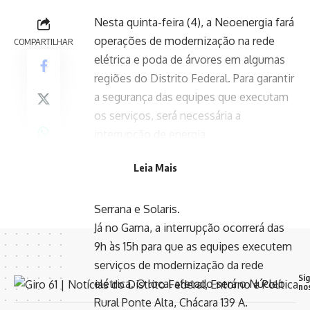
Nesta quinta-feira (4), a Neoenergia fará
operações de modernização na rede
COMPARTILHAR
elétrica e poda de árvores em algumas
regiões do Distrito Federal. Para garantir
a segurança das equipes que executam
os serviços, será necessária a
interrupção de energia.
No Jardim Botânico, a interrupção ocorre
Leia Mais
das 10h às 16h, para poda de árvores. Os
locais afetados são os condomínios
Serrana e Solaris.
Já no Gama, a interrupção ocorrerá das
9h às 15h para que as equipes executem
serviços de modernização da rede
Si
elétrica. O local afetado será o Núcleo
no
Rural Ponte Alta, Chácara 139 A.