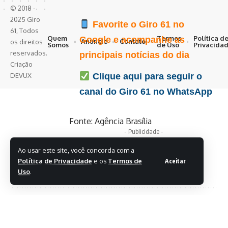
© 2018 -
2025 Giro
Favorite o Giro 61 no
61, Todos
Quem
Termos
Política d
Google e acompanhe as
Anuncie
Contato
os direitos
Somos
de Uso
Privacida
reservados.
principais notícias do dia
Criação
DEVUX
Clique aqui para seguir o
canal do Giro 61 no WhatsApp
Fonte:
Agência Brasília
- Publicidade -
Ao usar este site, você concorda com a
Política de Privacidade
e os
Termos de
Aceitar
Uso
.
COMPARTILHAR