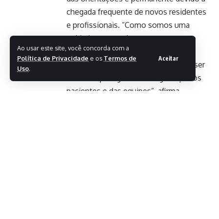
chegada frequente de novos residentes
e profissionais. “Como somos uma
unidade que recebe constantemente
Ao usar este site, você concorda com a
profissionais em formação; esse
Política de Privacidade
e os
Termos de
Aceitar
trabalho de conscientização precisa ser
Uso
.
contínuo para garantir a segurança dos
pacientes e das equipes”, afirma.
A campanha integra outras estratégias
de prevenção adotadas pela rede, como
o Programa de Redução de Infecção em
Cirurgias (Prisc). Segundo a gerente de
Planejamento em Saúde da Diretoria de
Atenção à Saúde (Diase), Fernanda Hak,
pequenas atitudes ajudam a reduzir
riscos dentro do ambiente hospitalar. “É
uma ação simples, mas que faz