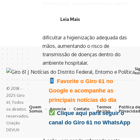
hospitalares, especialmente no centro
cirúrgico. Anéis, pulseiras, relógios,
Leia Mais
brincos, correntes e outros itens podem
acumular bactérias, vírus e fungos e
dificultar a higienização adequada das
mãos, aumentando o risco de
transmissão de doenças dentro do
ambiente hospitalar.
Si
no
Favorite o Giro 61 no
© 2018 -
Google e acompanhe as
2025 Giro
principais notícias do dia
61, Todos
Quem
Termos
Política d
Anuncie
Contato
os direitos
Somos
de Uso
Privacida
Clique aqui para seguir o
reservados.
canal do Giro 61 no WhatsApp
Criação
DEVUX