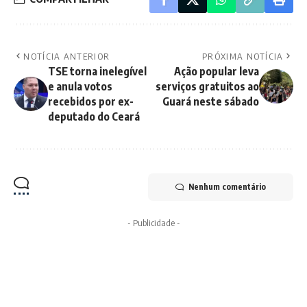
NOTÍCIA ANTERIOR
PRÓXIMA NOTÍCIA
TSE torna inelegível
Ação popular leva
e anula votos
serviços gratuitos ao
recebidos por ex-
Guará neste sábado
deputado do Ceará
Nenhum comentário
- Publicidade -