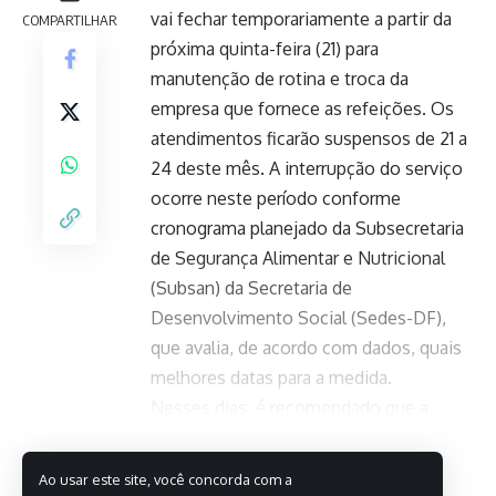
vai fechar temporariamente a partir da
COMPARTILHAR
próxima quinta-feira (21) para
manutenção de rotina e troca da
empresa que fornece as refeições. Os
atendimentos ficarão suspensos de 21 a
24 deste mês. A interrupção do serviço
ocorre neste período conforme
cronograma planejado da Subsecretaria
de Segurança Alimentar e Nutricional
(Subsan) da Secretaria de
Desenvolvimento Social (Sedes-DF),
que avalia, de acordo com dados, quais
melhores datas para a medida.
Nesses dias, é recomendado que a
população utilize os restaurantes mais
Leia Mais
próximos, como os de Sobradinho e
Ao usar este site, você concorda com a