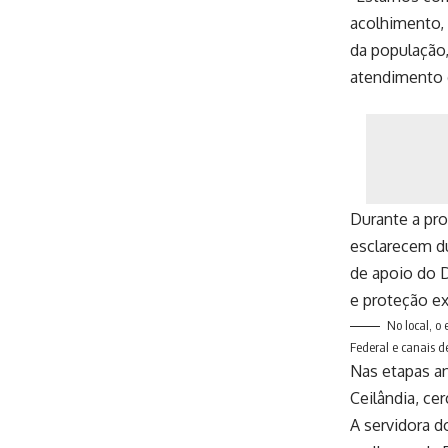
acolhimento, 
da população,
atendimento d
Durante a pro
esclarecem dú
de apoio do D
e proteção ex
No local, o
Federal e canais 
Nas etapas an
Ceilândia, ce
A servidora d