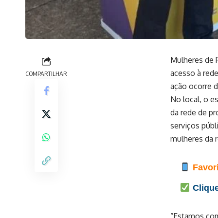
Mulheres de P
acesso à rede
COMPARTILHAR
ação ocorre de
No local, o e
da rede de pr
serviços púb
mulheres da r
Favori
Clique
“Estamos com 