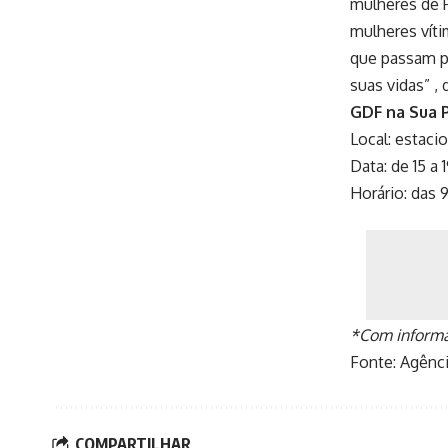
mulheres de P
mulheres víti
que passam p
suas vidas” , 
GDF na Sua 
Local: estac
Data: de 15 a 
Horário: das 9
*Com informa
Fonte:
Agênci
COMPARTILHAR