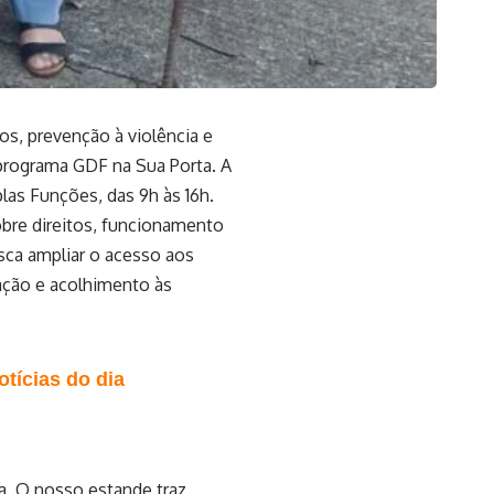
os, prevenção à violência e
 programa GDF na Sua Porta. A
plas Funções, das 9h às 16h.
obre direitos, funcionamento
usca ampliar o acesso aos
ação e acolhimento às
tícias do dia
a. O nosso estande traz