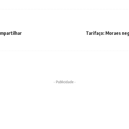
ompartilhar
Tarifaço: Moraes ne
- Publicidade -