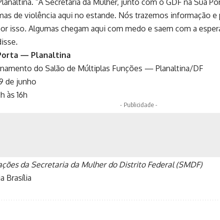
lanaltina. “A Secretaria da Mulher, junto com o GDF na Sua Po
mas de violência aqui no estande. Nós trazemos informação e
or isso. Algumas chegam aqui com medo e saem com a espe
disse.
Porta — Planaltina
ionamento do Salão de Múltiplas Funções — Planaltina/DF
19 de junho
h às 16h
- Publicidade -
ções da Secretaria da Mulher do Distrito Federal (SMDF)
a Brasília