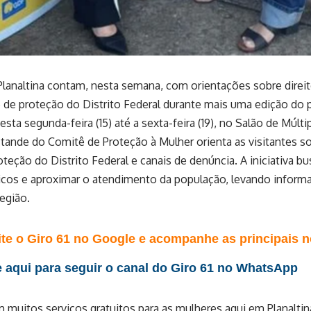
lanaltina contam, nesta semana, com orientações sobre direit
 de proteção do Distrito Federal durante mais uma edição do
sta segunda-feira (15) até a sexta-feira (19), no Salão de Múlti
stande do Comitê de Proteção à Mulher orienta as visitantes s
oteção do Distrito Federal e canais de denúncia. A iniciativa b
licos e aproximar o atendimento da população, levando inform
egião.
te o Giro 61 no Google e acompanhe as principais no
 aqui para seguir o canal do Giro 61 no WhatsApp
muitos serviços gratuitos para as mulheres aqui em Planaltin