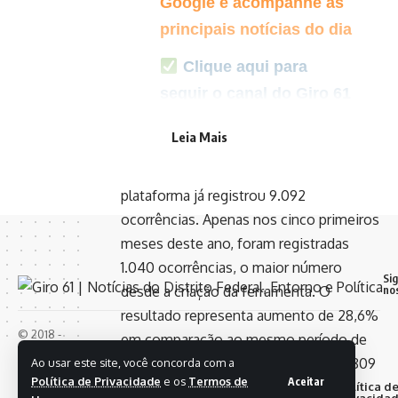
Google e acompanhe as
principais notícias do dia
Clique aqui para
seguir o canal do Giro 61
no WhatsApp
Leia Mais
Desde o seu lançamento, em 2021, a
plataforma já registrou 9.092
ocorrências. Apenas nos cinco primeiros
meses deste ano, foram registradas
1.040 ocorrências, o maior número
Si
desde a criação da ferramenta. O
no
resultado representa aumento de 28,6%
© 2018 -
em comparação ao mesmo período de
2025 Giro
2025, quando foram contabilizados 809
Ao usar este site, você concorda com a
61, Todos
Política de Privacidade
e os
Termos de
Aceitar
registros.
Quem
Termos
Política d
Anuncie
Contato
os direitos
Somos
de Uso
Privacida