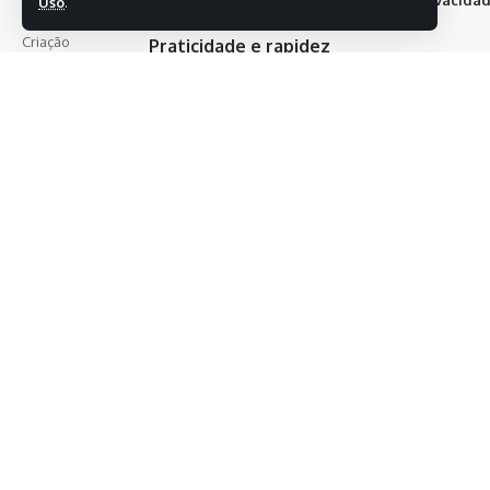
Uso
.
reservados.
Criação
Praticidade e rapidez
DEVUX
Após o registro da ocorrência, o
encaminhamento ao Poder Judiciário
ocorre em tempo médio de 45 minutos.
Atualmente, 91% dos pedidos de
medidas protetivas realizados pela
plataforma são deferidos pela Justiça.
- Publicidade -
A agilidade no atendimento e a
facilidade de acesso têm contribuído
para o crescimento do serviço ao longo
dos anos. Em 2021, primeiro ano de
funcionamento, foram registradas 1.299