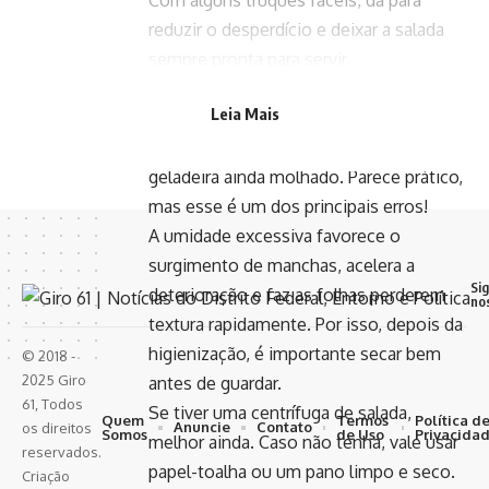
Com alguns truques fáceis, dá para
reduzir o desperdício e deixar a salada
sempre pronta para servir.
O erro que faz o alface estragar mais
Leia Mais
rápido
Muita gente lava o alface e já guarda na
geladeira ainda molhado. Parece prático,
mas esse é um dos principais erros!
A umidade excessiva favorece o
surgimento de manchas, acelera a
Si
deterioração e faz as folhas perderem
no
textura rapidamente. Por isso, depois da
higienização, é importante secar bem
© 2018 -
2025 Giro
antes de guardar.
61, Todos
Se tiver uma centrífuga de salada,
Quem
Termos
Política d
Anuncie
Contato
os direitos
Somos
de Uso
Privacida
melhor ainda. Caso não tenha, vale usar
reservados.
papel-toalha ou um pano limpo e seco.
Criação