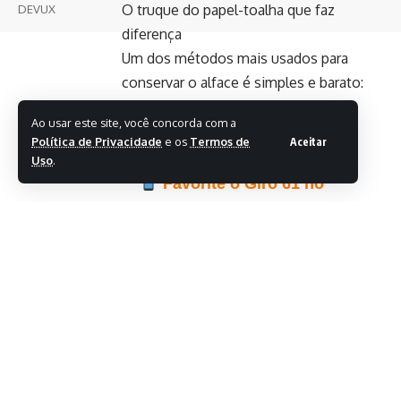
O truque do papel-toalha que faz
DEVUX
diferença
Um dos métodos mais usados para
conservar o alface é simples e barato:
papel-toalha dentro do pote.
Ao usar este site, você concorda com a
Veja o passo a passo:
Política de Privacidade
e os
Termos de
Aceitar
Uso
.
Favorite o Giro 61 no
Google e acompanhe as
principais notícias do dia
Clique aqui para seguir o
canal do Giro 61 no WhatsApp
Lave e higienize as folhas.
Seque bem cada parte.