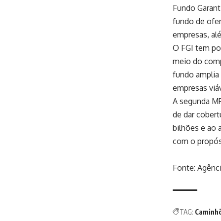
Fundo Garanti
fundo de ofer
empresas, al
O FGI tem por
meio do comp
fundo amplia 
empresas viáv
A segunda MP,
de dar cobert
bilhões e ao
com o propósi
Fonte:
Agênci
TAG:
Caminh