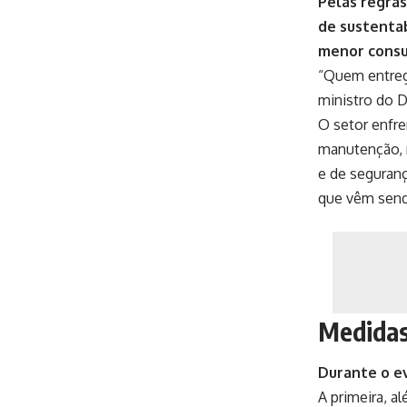
Pelas regras
de sustentab
menor consu
“Quem entrega
ministro do D
O setor enfre
manutenção, r
e de seguran
que vêm send
Medidas
Durante o ev
A primeira, a