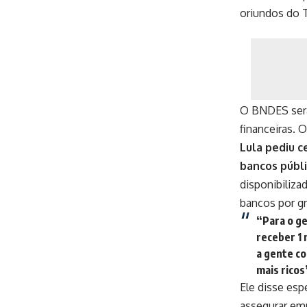
oriundos do 
O BNDES será
financeiras. 
Lula pediu c
bancos públi
disponibiliza
bancos por g
“Para o ge
receber 1 
a gente c
mais ricos
Ele disse esp
assegurar emp