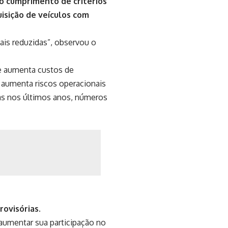
o cumprimento de critérios
uisição de veículos com
ais reduzidas”, observou o
ue aumenta custos de
e aumenta riscos operacionais
as nos últimos anos, números
rovisórias.
a aumentar sua participação no