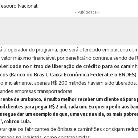
Tesouro Nacional.
- Publicidade -
 o operador do programa, que será oferecido em parceria com 
O valor máximo financiável por beneficiário continua sendo de 
eleridade no ritmo de liberação de crédito para os cami
cos (Banco do Brasil, Caixa Econômica Federal e o BNDES)
do inicialmente, apenas R$ 200 milhões haviam sido liberados,
randes empresas transportadoras.
rente de um banco, é muito melhor receber um cliente só para p
mil clientes para pegar R$ 2 mil, cada um. Eu quero pedir aos ba
onsegue dar um exemplo de que, uma vez na vida, os mais pobre
”, cobrou Lula.
erar que os fabricantes de ônibus e caminhões consigam reduz
regos na indústria, como contrapartidas.