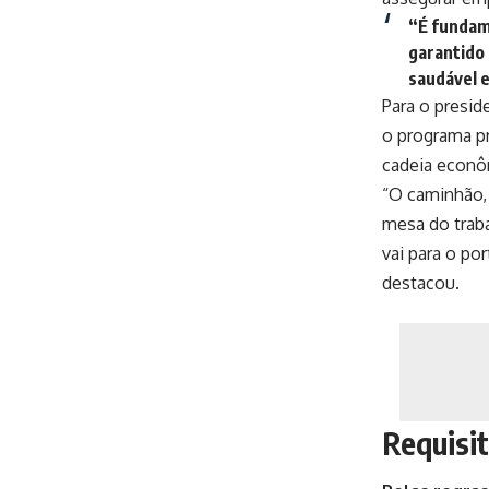
“É fundame
garantido 
saudável e
Para o presid
o programa pr
cadeia econô
“O caminhão, 
mesa do traba
vai para o po
destacou.
Requisi