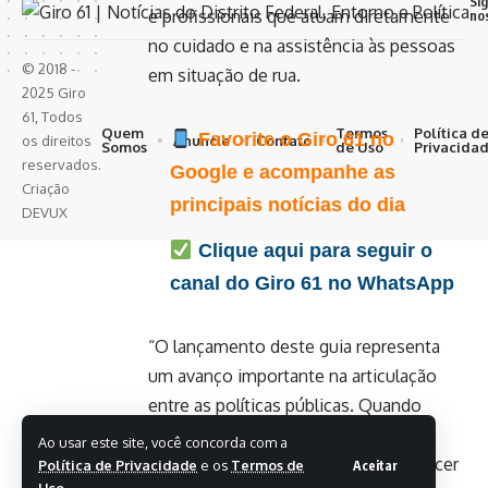
Si
e profissionais que atuam diretamente
no
no cuidado e na assistência às pessoas
© 2018 -
em situação de rua.
2025 Giro
61, Todos
Quem
Termos
Política d
Favorite o Giro 61 no
Anuncie
Contato
os direitos
Somos
de Uso
Privacida
reservados.
Google e acompanhe as
Criação
principais notícias do dia
DEVUX
Clique aqui para seguir o
canal do Giro 61 no WhatsApp
“O lançamento deste guia representa
um avanço importante na articulação
entre as políticas públicas. Quando
assistência social e saúde atuam de
Ao usar este site, você concorda com a
forma integrada, conseguimos oferecer
Política de Privacidade
e os
Termos de
Aceitar