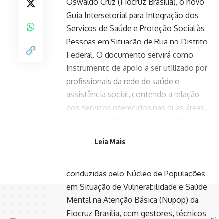
Oswaldo Cruz (Fiocruz Brasília), o novo
Guia Intersetorial para Integração dos
Serviços de Saúde e Proteção Social às
Pessoas em Situação de Rua no Distrito
Federal.
O documento servirá como
instrumento de apoio a ser utilizado por
profissionais da rede de saúde e
assistência social, contendo a relação
dos serviços oferecidos nas duas áreas,
fluxos integrados de atendimento e
unidades que existem no DF.
Leia Mais
Ao longo da elaboração, foram
realizadas oficinas presenciais e virtuais
conduzidas pelo Núcleo de Populações
em Situação de Vulnerabilidade e Saúde
Mental na Atenção Básica (Nupop) da
Fiocruz Brasília, com gestores, técnicos