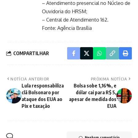
– Atendimento presencial no Núcleo de
Ouvidoria do HRSM;
– Central de Atendimento 162.
Fonte:
Agência Brasília
COMPARTILHAR
NOTÍCIA ANTERIOR
PRÓXIMA NOTÍCIA
Lula responsabiliza
Bolsa sobe 1,16%, e
clã Bolsonaro por
dólar cai para R$ 5,
ataque dos EUA ao
apesar de medida dos
Pix e taxação
EUA
Nenhum comentário