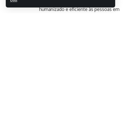
Uso
.
um atendimento mais qualificado,
humanizado e eficiente às pessoas em
situação de rua, respeitando suas
necessidades e fortalecendo a garantia
de direitos. O diálogo direto com
profissionais envolvidos no cotidiano
do cuidado à população em situação de
rua permitiu detalhar instrumentos de
aplicação prática para as equipes”,
enfatizou a secretária de
Desenvolvimento Social, Giselle
Ferreira.
- Publicidade -
O objetivo, a partir de agora, é que sejam
realizadas novas oficinas para orientar os profissionais