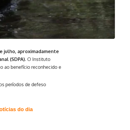
de julho, aproximadamente
anal (SDPA).
O Instituto
to ao benefício reconhecido e
os períodos de defeso
tícias do dia