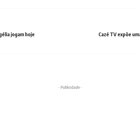
gélia jogam hoje
Cazé TV expõe uma 
- Publicidade -