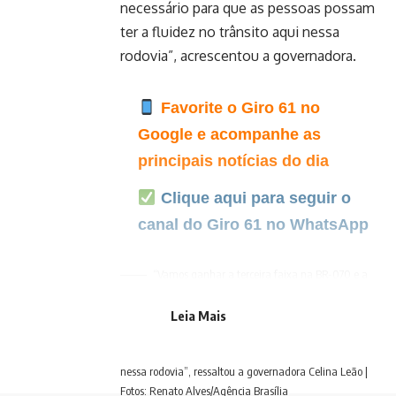
necessário para que as pessoas possam
ter a fluidez no trânsito aqui nessa
rodovia”, acrescentou a governadora.
Favorite o Giro 61 no
Google e acompanhe as
principais notícias do dia
Clique aqui para seguir o
canal do Giro 61 no WhatsApp
“Vamos ganhar a terceira faixa na BR-070 e a
duplicação na BR-080, mas a contrapartida do GDF vai
ser construir dois viadutos, com previsão de
Leia Mais
investimento de R$ 60 milhões. Isso é necessário para
que as pessoas possam ter a fluidez no trânsito aqui
nessa rodovia”, ressaltou a governadora Celina Leão |
Fotos: Renato Alves/Agência Brasília