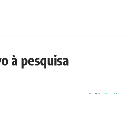
vo à pesquisa
COMPARTILHAR
 abriu inscrições para a 3ª
senvolvimento Tecnológico e