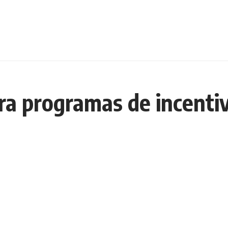
ara programas de incenti
e do Distrito Federal Professor Jorge Amaury Maia Nunes (UnDF)
ogramas institucionais de Iniciação Científica (PICs) e de De