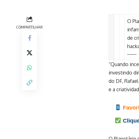
O Pla
COMPARTILHAR
infan
de cr
hack
“Quando incen
investindo di
do DF, Rafael
e a criativid
Favori
Clique
O Planetário 