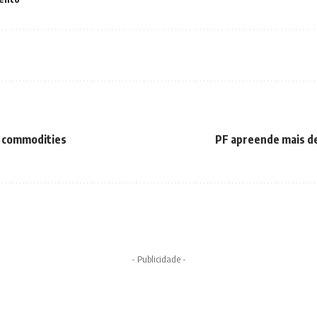
e commodities
PF apreende mais d
- Publicidade -