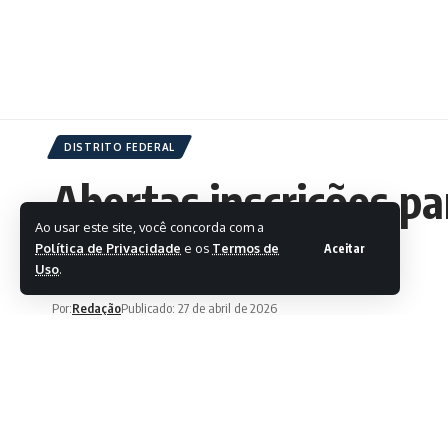
DISTRITO FEDERAL
Abertas inscrições p
Ao usar este site, você concorda com a
científica
Política de Privacidade
e os
Termos de
Aceitar
Uso
.
Por:
Redação
Publicado: 27 de abril de 2026
Ultima atualização: 27 de abril de 2026 08:18
A Universidad
edição dos pr
COMPARTILHAR