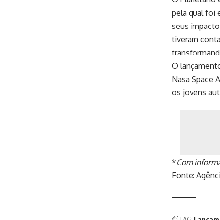
pela qual foi
seus impactos
tiveram cont
transformando
O lançamento
Nasa Space A
os jovens aut
*
Com informa
Fonte:
Agênci
TAG:
Lançam