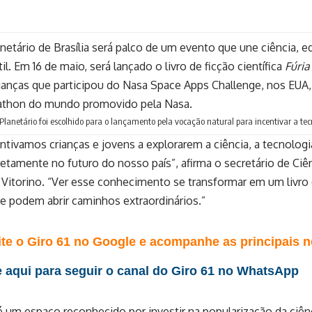
netário de Brasília será palco de um evento que une ciência,
til. Em 16 de maio, será lançado o livro de ficção científica
Fúria
ianças que participou do Nasa Space Apps Challenge, nos EUA
athon do mundo promovido pela Nasa.
Planetário foi escolhido para o lançamento pela vocação natural para incentivar a tecn
tivamos crianças e jovens a explorarem a ciência, a tecnolog
retamente no futuro do nosso país”, afirma o secretário de Ciê
 Vitorino. “Ver esse conhecimento se transformar em um livro
ade podem abrir caminhos extraordinários.”
te o Giro 61 no Google e acompanhe as principais no
 aqui para seguir o canal do Giro 61 no WhatsApp
é um espaço reconhecido por investir na popularização da ciên