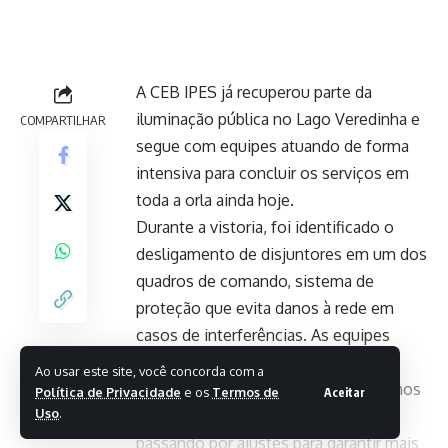
A CEB IPES já recuperou parte da
iluminação pública no Lago Veredinha e
COMPARTILHAR
segue com equipes atuando de forma
intensiva para concluir os serviços em
toda a orla ainda hoje.
Durante a vistoria, foi identificado o
desligamento de disjuntores em um dos
quadros de comando, sistema de
proteção que evita danos à rede em
casos de interferências. As equipes
também encontraram pontos com
Ao usar este site, você concorda com a
emendas, ligações irregulares e trechos
Política de Privacidade
e os
Termos de
Aceitar
Uso
.
de rede mais antigos, que estão
passando por ajustes para garantir mais