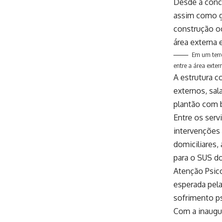
Desde a conce
assim como ga
construção o
área externa e
Em um terr
entre a área exter
A estrutura c
externos, sal
plantão com b
Entre os serv
intervenções 
domiciliares,
para o SUS d
Atenção Psico
esperada pela
sofrimento ps
Com a inaugur