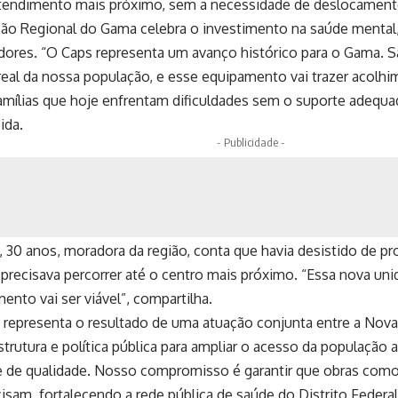
tendimento mais próximo, sem a necessidade de deslocament
ção Regional do Gama celebra o investimento na saúde mental
ores. “O Caps representa um avanço histórico para o Gama. 
eal da nossa população, e esse equipamento vai trazer acolhi
amílias que hoje enfrentam dificuldades sem o suporte adequad
ida.
- Publicidade -
a, 30 anos, moradora da região, conta que havia desistido de pr
 precisava percorrer até o centro mais próximo. “Essa nova un
mento vai ser viável”, compartilha.
 representa o resultado de uma atuação conjunta entre a Nova
strutura e política pública para ampliar o acesso da populaçã
 de qualidade. Nosso compromisso é garantir que obras com
isam, fortalecendo a rede pública de saúde do Distrito Federa