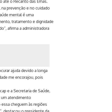
o até o Recanto das Emas.
, na prevenção e no cuidado
Saúde mental é uma
mento, tratamento e dignidade
o”, afirma a administradora
ocurar ajuda devido a longa
idade me encorajou, pois
cap e a Secretaria de Saúde,
o a um atendimento
o essa cheguem às regiões
l”, destacou o presidente da