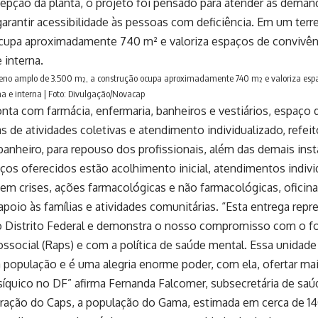
pção da planta, o projeto foi pensado para atender às demand
rantir acessibilidade às pessoas com deficiência. Em um terr
cupa aproximadamente 740 m² e valoriza espaços de convivênc
 interna.
eno amplo de 3.500 m², a construção ocupa aproximadamente 740 m² e valoriza espa
na e interna | Foto: Divulgação/Novacap
onta com farmácia, enfermaria, banheiros e vestiários, espaço d
as de atividades coletivas e atendimento individualizado, refeit
anheiro, para repouso dos profissionais, além das demais inst
iços oferecidos estão acolhimento inicial, atendimentos indivi
em crises, ações farmacológicas e não farmacológicas, oficinas
 apoio às famílias e atividades comunitárias. “Esta entrega r
o Distrito Federal e demonstra o nosso compromisso com o f
ssocial (Raps) e com a política de saúde mental. Essa unidad
 população e é uma alegria enorme poder, com ela, ofertar m
íquico no DF” afirma Fernanda Falcomer, subsecretária de saú
ação do Caps, a população do Gama, estimada em cerca de 140