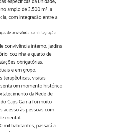
as específicas da unidade,
eno amplo de 3.500 m², a
ia, com integração entre a
ços de convivência, com integração
e convivência interno, jardins
ório, cozinha e quarto de
alações obrigatórias.
duais e em grupo,
 terapêuticas, visitas
epresenta um momento histórico
ortalecimento da Rede de
e do Caps Gama foi muito
ais acesso às pessoas com
de mental.
 mil habitantes, passará a