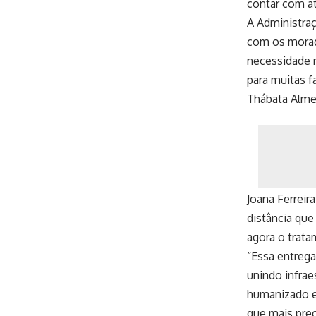
contar com a
A Administra
com os morad
necessidade r
para muitas f
Thábata Alme
Joana Ferreir
distância que
agora o trata
“Essa entrega
unindo infrae
humanizado e
que mais prec