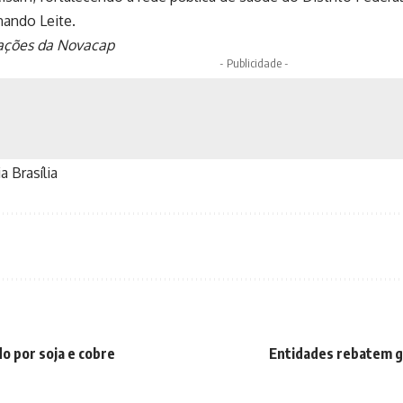
nando Leite.
ações da Novacap
- Publicidade -
a Brasília
o por soja e cobre
Entidades rebatem go