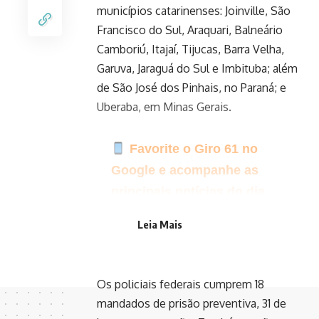
municípios catarinenses: Joinville, São
Francisco do Sul, Araquari, Balneário
Camboriú, Itajaí, Tijucas, Barra Velha,
Garuva, Jaraguá do Sul e Imbituba; além
de São José dos Pinhais, no Paraná; e
Uberaba, em Minas Gerais.
Favorite o Giro 61 no
Google e acompanhe as
principais notícias do dia
Clique aqui para seguir o
Leia Mais
canal do Giro 61 no WhatsApp
Os policiais federais cumprem 18
mandados de prisão preventiva, 31 de