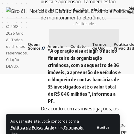
busca e apreensão. Também estão
Si
sendo executadas 4 medidas cautelares
no
de monitoramento eletrônico.
- Publicidade -
© 2018 -
2025 Giro
61, Todos
Quem
Termos
Política d
Anuncie
Contato
os direitos
Somos
de Uso
Privacida
“A operação visa atingir o núcleo
reservados.
financeiro da organização
Criação
criminosa, com o sequestro de 36
DEVUX
imóveis, a apreensão de veículos e
o bloqueio de contas bancárias de
35 investigados até o valor total
de R$ 646 milhões”, informou a
PF.
De acordo com as investigações, os
criminosos utilizavam os portos da
Ao usar este site, você concorda com a
região para enviar cocaína para a Europa
Política de Privacidade
e os
Termos de
Aceitar
e África.
Ao longo das apurações, a PF
Uso
.