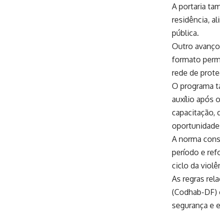
A portaria t
residência, a
pública.
Outro avanço
formato permi
rede de prot
O programa t
auxílio após 
capacitação, 
oportunidades
A norma conso
período e ref
ciclo da violê
As regras rel
(Codhab-DF) 
segurança e e