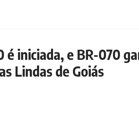
é iniciada, e BR-070 ga
as Lindas de Goiás
es nas rodovias BR-070 e BR-080, que ligam o Distrito Federal
ura da ordem de serviço nesta sexta-feira (17). A previsão é 
a, com extensão de seis quilômetros, e que a BR-080 seja dupl