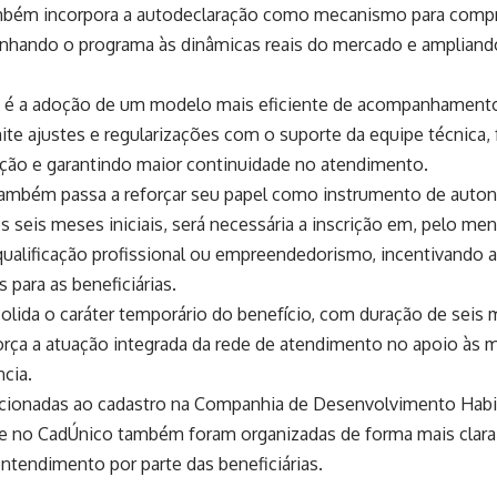
ambém incorpora a autodeclaração como mecanismo para comp
linhando o programa às dinâmicas reais do mercado e ampliando
 é a adoção de um modelo mais eficiente de acompanhamento
te ajustes e regularizações com o suporte da equipe técnica,
eção e garantindo maior continuidade no atendimento.
ambém passa a reforçar seu papel como instrumento de auton
os seis meses iniciais, será necessária a inscrição em, pelo me
qualificação profissional ou empreendedorismo, incentivando 
 para as beneficiárias.
lida o caráter temporário do benefício, com duração de seis 
orça a atuação integrada da rede de atendimento no apoio às 
ncia.
acionadas ao cadastro na Companhia de Desenvolvimento Habit
e no CadÚnico também foram organizadas de forma mais clara,
ntendimento por parte das beneficiárias.