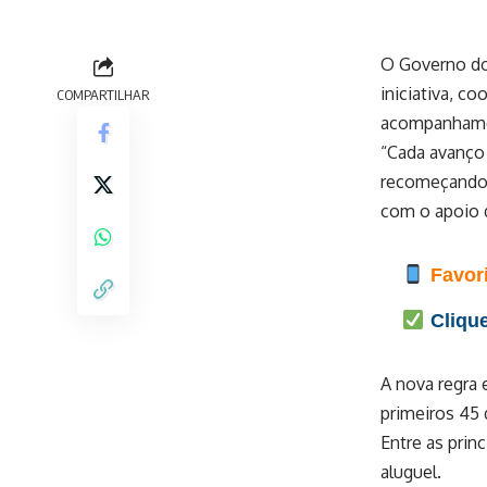
O Governo do 
iniciativa, c
COMPARTILHAR
acompanhamen
“Cada avanço 
recomeçando. 
com o apoio 
Favori
Clique
A nova regra 
primeiros 45 
Entre as prin
aluguel.