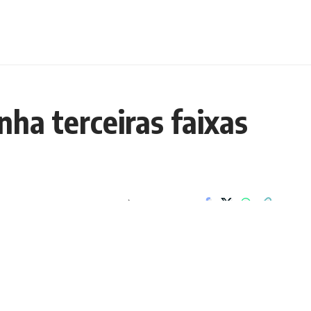
nha terceiras faixas
COMPARTILHAR
 ao Entorno, foram iniciadas
que a BR-070 ganhe uma
icada, com 16,2 quilômetros