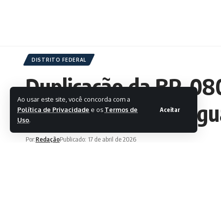
DISTRITO FEDERAL
Duplicação da BR-080 
Ao usar este site, você concorda com a
entre Ceilândia e Águ
Política de Privacidade
e os
Termos de
Aceitar
Uso
.
Por:
Redação
Publicado: 17 de abril de 2026
Ultima atualização: 17 de abril de 2026 13:28
As intervençõ
com a assinat
COMPARTILHAR
terceira faix