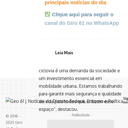
principais notícias do dia
Clique aqui para seguir o
canal do Giro 61 no WhatsApp
Para a administradora regional do Lago
Norte interina, Bárbara Carvalho, a
Leia Mais
retomada das obras representa um
passo importante para a região. “A
ciclovia é uma demanda da sociedade e
um investimento essencial em
mobilidade urbana. Estamos trabalhando
para garantir mais segurança e qualidade
Si
de vida para todos que utilizam esse
no
espaço”, destacou.
- Publicidade -
© 2018 -
2025 Giro