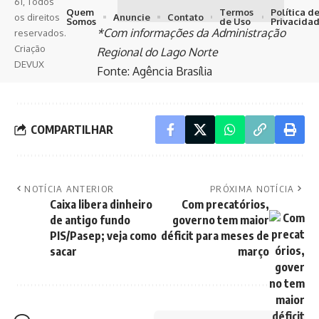
61, Todos
Quem
Termos
Política d
Anuncie
Contato
os direitos
Somos
de Uso
Privacida
*Com informações da Administração
reservados.
Criação
Regional do Lago Norte
DEVUX
Fonte:
Agência Brasília
COMPARTILHAR
NOTÍCIA ANTERIOR
PRÓXIMA NOTÍCIA
Caixa libera dinheiro
Com precatórios,
de antigo fundo
governo tem maior
PIS/Pasep; veja como
déficit para meses de
sacar
março