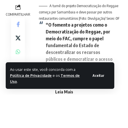
A turnê do projeto Democratização do Reggae
começa por Samambaia e deve passar por outros
COMPARTILHAR
restaurantes comunitários |Foto: Divulgação/ Secec-DF
“O fomento a projetos como o
Democratização do Reggae, por
meio do FAC, cumpre o papel
fundamental do Estado de
descentralizar os recursos
públicos e democratizar o acesso
à arte”
Ao usar este site, você concorda com a
Política de Privacidade
e os
Termos de
Aceitar
Fernando Modesto, secretário de
Uso
.
Cultura e Economia Criativa
Leia Mais
Favorite o Giro 61 no
Google e acompanhe as
principais notícias do dia