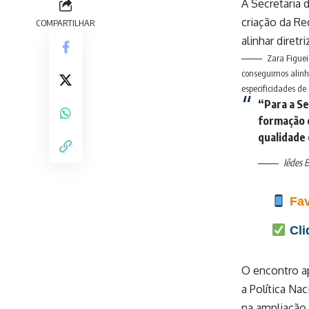
A Secretaria 
criação da Re
COMPARTILHAR
alinhar diretr
Zara Figuei
conseguimos alinha
especificidades de
“Para a Se
formação 
qualidade
Iêdes B
Fav
Cli
O encontro ap
a Política Na
na ampliação 