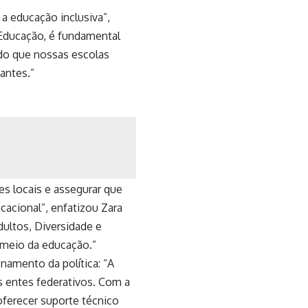
a educação inclusiva”,
e Educação, é fundamental
ndo que nossas escolas
antes.”
es locais e assegurar que
cional”, enfatizou Zara
dultos, Diversidade e
r meio da educação.”
onamento da política: “A
s entes federativos. Com a
 oferecer suporte técnico