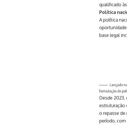
qualificado à
Política nac
A política na
oportunidades
base legal inc
Lançado na 
formulação de polí
Desde 2023, o
estruturação 
o repasse de 
período, com 