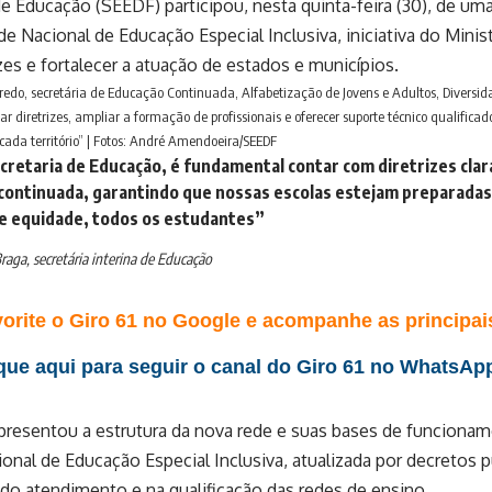
de Educação (SEEDF) participou, nesta quinta-feira (30), de um
de Nacional de Educação Especial Inclusiva, iniciativa do Mini
izes e fortalecer a atuação de estados e municípios.
redo, secretária de Educação Continuada, Alfabetização de Jovens e Adultos, Diversid
r diretrizes, ampliar a formação de profissionais e oferecer suporte técnico qualificad
 cada território” | Fotos: André Amendoeira/SEEDF
cretaria de Educação, é fundamental contar com diretrizes clara
continuada, garantindo que nossas escolas estejam preparadas
 e equidade, todos os estudantes”
raga, secretária interina de Educação
orite o Giro 61 no Google e acompanhe as principais
que aqui para seguir o canal do Giro 61 no WhatsAp
resentou a estrutura da nova rede e suas bases de funcionam
cional de Educação Especial Inclusiva, atualizada por decreto
do atendimento e na qualificação das redes de ensino.