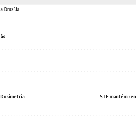
a Brasília
ção
 Dosimetria
STF mantém reon