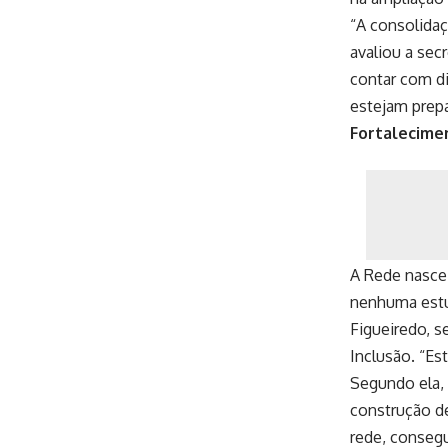
“A consolidaç
avaliou a sec
contar com di
estejam prepa
Fortalecimen
A Rede nasce 
nenhuma estu
Figueiredo, s
Inclusão. “Es
Segundo ela, 
construção de
rede, consegu