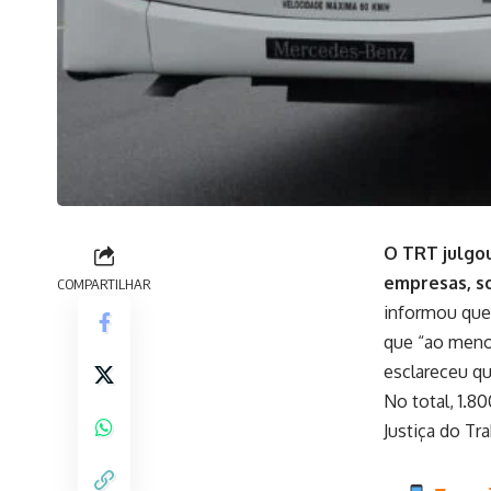
O TRT julgo
empresas, so
COMPARTILHAR
informou que 
que “ao meno
esclareceu qu
No total, 1.8
Justiça do Tr