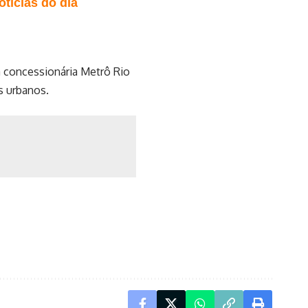
tícias do dia
a concessionária Metrô Rio
s urbanos.