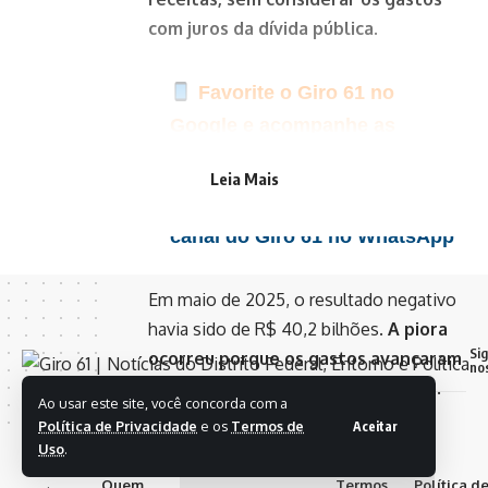
com juros da dívida pública.
Favorite o Giro 61 no
Google e acompanhe as
principais notícias do dia
Leia Mais
Clique aqui para seguir o
canal do Giro 61 no WhatsApp
Em maio de 2025, o resultado negativo
havia sido de R$ 40,2 bilhões
. A piora
Si
ocorreu porque os gastos avançaram
no
em ritmo maior que a arrecadação.
Ao usar este site, você concorda com a
- Publicidade -
© 2018 -
Política de Privacidade
e os
Termos de
Aceitar
2025 Giro
Uso
.
61, Todos
Quem
Termos
Política d