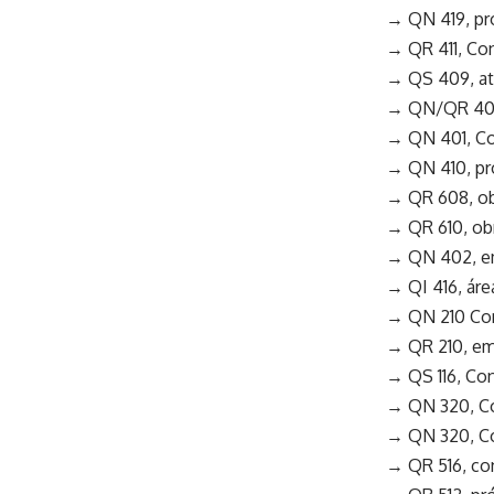
→ QN 419, pr
→ QR 411, Co
→ QS 409, at
→ QN/QR 405,
→ QN 401, Co
→ QN 410, pr
→ QR 608, obr
→ QR 610, obr
→ QN 402, em 
→ QI 416, áre
→ QN 210 Con
→ QR 210, em 
→ QS 116, Co
→ QN 320, Co
→ QN 320, Co
→ QR 516, con