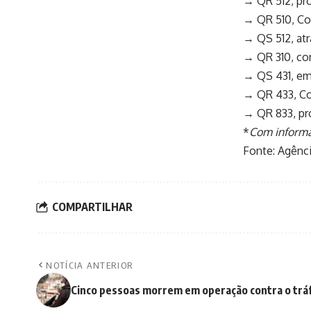
→ QR 512, pr
→ QR 510, Co
→ QS 512, atr
→ QR 310, conj
→ QS 431, em
→ QR 433, Con
→ QR 833, pr
*
Com informa
Fonte:
Agênci
COMPARTILHAR
NOTÍCIA ANTERIOR
Cinco pessoas morrem em operação contra o tráf