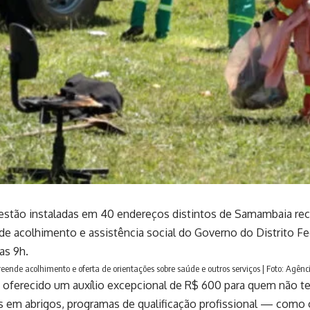
stão instaladas em 40 endereços distintos de Samambaia rece
a de acolhimento e assistência social do Governo do Distrito Fe
as 9h.
ende acolhimento e oferta de orientações sobre saúde e outros serviços | Foto: Agênci
oferecido um auxílio excepcional de R$ 600 para quem não t
as em abrigos, programas de qualificação profissional — com