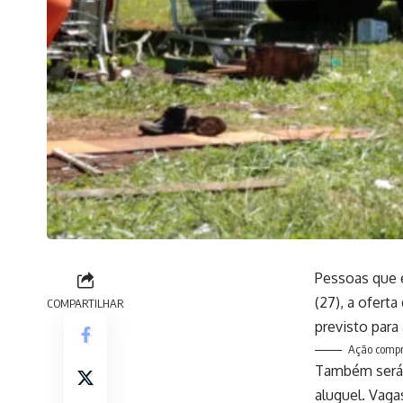
Pessoas que e
(27), a ofert
COMPARTILHAR
previsto para 
Ação compre
Também será 
aluguel. Vag