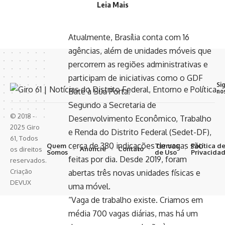
Leia Mais
canal do Giro 61 no WhatsApp
Atualmente, Brasília conta com 16
agências, além de unidades móveis que
percorrem as regiões administrativas e
participam de iniciativas como o GDF
Si
Bate à Sua Porta.
no
Segundo a Secretaria de
© 2018 -
Desenvolvimento Econômico, Trabalho
2025 Giro
e Renda do Distrito Federal (Sedet-DF),
61, Todos
cerca de 380 indicações de vagas são
Quem
Termos
Política d
Anuncie
Contato
os direitos
Somos
de Uso
Privacida
feitas por dia. Desde 2019, foram
reservados.
Criação
abertas três novas unidades físicas e
DEVUX
uma móvel.
“Vaga de trabalho existe. Criamos em
média 700 vagas diárias, mas há um