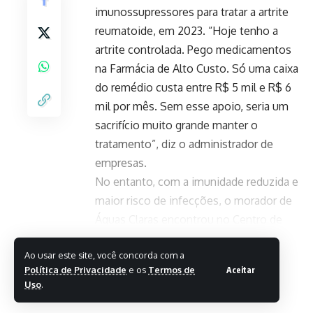
imunossupressores para tratar a artrite
reumatoide, em 2023. “Hoje tenho a
artrite controlada. Pego medicamentos
na Farmácia de Alto Custo. Só uma caixa
do remédio custa entre R$ 5 mil e R$ 6
mil por mês. Sem esse apoio, seria um
sacrifício muito grande manter o
tratamento”, diz o administrador de
empresas.
No entanto, com a imunidade reduzida e
maior risco de infecções, o morador de
Águas Claras encontrou no Centro de
Referência para Imunobiológicos
Leia Mais
Ao usar este site, você concorda com a
Especiais do Distrito Federal (Crie-DF)
Política de Privacidade
e os
Termos de
Aceitar
um apoio que trouxe mais segurança ao
Uso
.
tratamento.