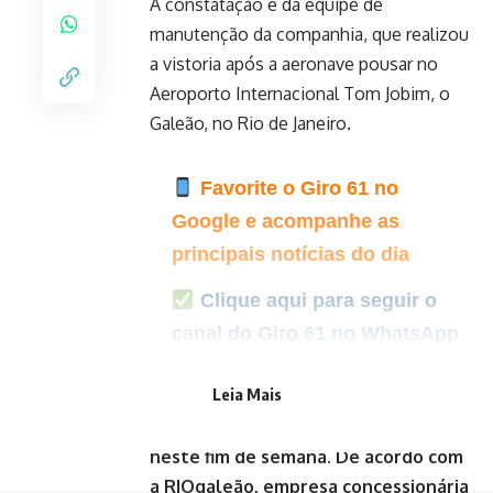
A constatação é da equipe de
manutenção da companhia, que realizou
a vistoria após a aeronave pousar no
Aeroporto Internacional Tom Jobim, o
Galeão, no Rio de Janeiro.
Favorite o Giro 61 no
Google e acompanhe as
principais notícias do dia
Clique aqui para seguir o
canal do Giro 61 no WhatsApp
Leia Mais
O registro da ocorrência foi no dia 1º
de junho, mas só tornado público
neste fim de semana. De acordo com
a RIOgaleão, empresa concessionária