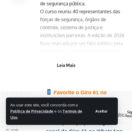
de segurança pública.
O curso reuniu 40 representantes das
forças de segurança, órgãos de
controle, sistema de justiça e
instituições parceiras. A edição de 2026
ficou marcada por um fato inédito: pela
primeira vez, o curso registrou grande
participação feminina entre os
Leia Mais
participantes concluintes, sendo 15 do
total dos 40 alunos.
Favorite o Giro 61 no
Google e acompanhe as
Ao usar este site, você concorda com a
principais notícias do dia
Política de Privacidade
e os
Termos de
Aceitar
Si
no
Uso
.
Clique aqui para seguir o
© 2018 -
canal do Giro 61 no WhatsApp