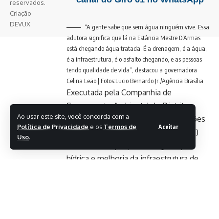
reservados.
Criação
DEVUX
“A gente sabe que sem água ninguém vive. Essa
adutora significa que lá na Estância Mestre D’Armas
está chegando água tratada. É a drenagem, é a água,
é a infraestrutura, é o asfalto chegando, e as pessoas
tendo qualidade de vida”, destacou a governadora
Celina Leão | Fotos:Lucio Bernardo Jr./Agência Brasília
Executada pela Companhia de
Saneamento Ambiental do Distrito
Ao usar este site, você concorda com a
Federal (Caesb), a obra integra as ações
Política de Privacidade
e os
Termos de
Aceitar
do Governo do Distrito Federal (GDF)
Uso
.
voltadas à ampliação da segurança
hídrica e melhoria da infraestrutura de
saneamento. Segundo o presidente da
companhia, Luís Antônio Reis, a
interligação dos sistemas vai melhorar a
distribuição de água e reforçar o