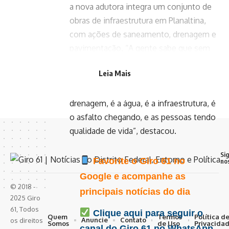
a nova adutora integra um conjunto de
obras de infraestrutura em Planaltina,
com ações de saneamento, drenagem e
pavimentação. “A gente sabe que sem
água ninguém vive. Essa adutora
Leia Mais
significa que lá na Estância Mestre
D’Armas está chegando água tratada. É a
drenagem, é a água, é a infraestrutura, é
o asfalto chegando, e as pessoas tendo
qualidade de vida”, destacou.
Si
Favorite o Giro 61 no
no
Google e acompanhe as
© 2018 -
principais notícias do dia
2025 Giro
61, Todos
Clique aqui para seguir o
Quem
Termos
Política d
Anuncie
Contato
os direitos
Somos
de Uso
Privacida
canal do Giro 61 no WhatsApp