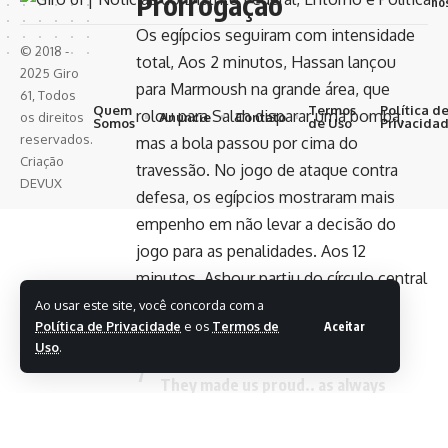
Prorrogação
no
Os egípcios seguiram com intensidade
© 2018 -
total, Aos 2 minutos, Hassan lançou
2025 Giro
para Marmoush na grande área, que
61, Todos
Quem
Termos
Política d
rolou para Salah disparar uma bomba,
Anuncie
Contato
os direitos
Somos
de Uso
Privacida
reservados.
mas a bola passou por cima do
Criação
travessão. No jogo de ataque contra
DEVUX
defesa, os egípcios mostraram mais
empenho em não levar a decisão do
jogo para as penalidades. Aos 12
minutos, Ashour partiu do círculo central
e chutou com perigo de fora da área,
Ao usar este site, você concorda com a
Política de Privacidade
e os
Termos de
Aceitar
mas a bola passou à esquerda do
Uso
.
goleiro Beach.
They made us proud.. as always
#egyptnt
#FIFAWORLDCUP
pic.twitter.com/pcJ0Km1dz5