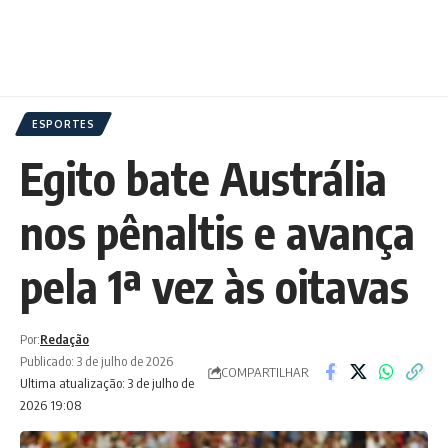
ESPORTES
Egito bate Austrália
nos pênaltis e avança
pela 1ª vez às oitavas
Por:
Redação
Publicado: 3 de julho de 2026
COMPARTILHAR
Ultima atualização: 3 de julho de
2026 19:08