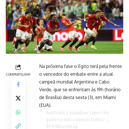
Na próxima fase o Egito terá pela frente
o vencedor do embate entre a atual
COMPARTILHAR
campeã mundial Argentina e Cabo
Verde, que se enfrentam às 19h (horário
de Brasília) desta sexta (3), em Miami
(EUA).
Australia’s equaliser takes the
game to extra time in Dallas!
#FIFAWorldCup