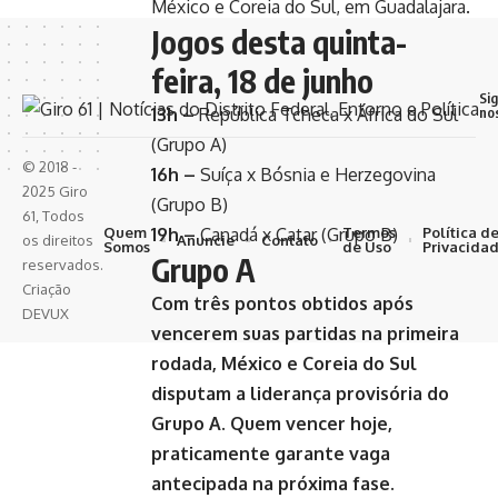
México e Coreia do Sul, em Guadalajara.
Jogos desta quinta-
feira, 18 de junho
Si
no
13h –
República Tcheca x África do Sul
(Grupo A)
© 2018 -
16h –
Suíça x Bósnia e Herzegovina
2025 Giro
(Grupo B)
61, Todos
Quem
19h –
Canadá x Catar (Grupo B)
Termos
Política d
Anuncie
Contato
os direitos
Somos
de Uso
Privacida
Grupo A
reservados.
Criação
Com três pontos obtidos após
DEVUX
vencerem suas partidas na primeira
rodada, México e Coreia do Sul
disputam a liderança provisória do
Grupo A.
Quem vencer hoje,
praticamente garante vaga
antecipada na próxima fase.