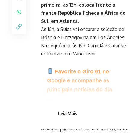
primeira, às 13h, coloca frente a
frente República Tcheca e África do
Sul, em Atlanta.
Às 16h, a Suíça vai encarar a seleção de
Bósnia e Herzegovina em Los Angeles.
Na sequência, às 19h, Canadá e Catar se
enfrentam em Vancouver.
Favorite o Giro 61 no
Google e acompanhe as
principais notícias do dia
Clique aqui para seguir o
canal do Giro 61 no WhatsApp
Leia Mais
A última partida do dia será às 22h, entre