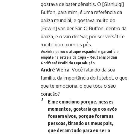
gostava de bater pênaltis. O [Gianluigi]
Buffon, para mim, é uma referência da
baliza mundial, e gostava muito do
[Edwin] van der Sar. O Buffon, dentro da
baliza, e o van der Sar, por ser versátil e
muito bom com os pés.
Vozinha parou o ataque espanhol e garantiu o
empate na estreia da Copa –
Reuters/Jordan
Godfree/ Proibido reprodução
André Vieira:
Você falando da sua
família, da importância do futebol, o que
que te emociona, o que toca o seu
coração?
E me emociono porque, nesses
momentos, gostaria que os avós
fossem vivos, porque foram as
pessoas, tirando os meus pais,
que deram tudo para eu ser o