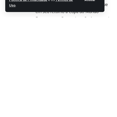
Haaland brilha e Noruega goleia Iraque
Uso
.
em seu retorno à Copa do Mundo
França vence Senegal por 3 a 1 na estreia
do Grupo I da Copa do Mundo
Messi vira maior artilheiro das copas e
lidera Argentina em estreia
Fonte:
Agência Brasil
TAG:
África do Sul
Atlanta
Copa do Mundo 2026
grupos A e B
República Tcheca
Segunda Rodada
COMPARTILHAR