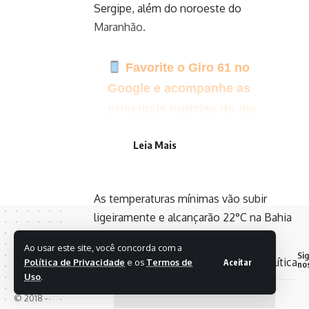
Sergipe, além do noroeste do
Maranhão.
Favorite o Giro 61 no
Google e acompanhe as
principais notícias do dia
Clique aqui para seguir o
Leia Mais
canal do Giro 61 no WhatsApp
As temperaturas mínimas vão subir
ligeiramente e alcançarão 22°C na Bahia
e máximas de 35°C no interior de
Ao usar este site, você concorda com a
Pernambuco.
Si
Política de Privacidade
e os
Termos de
Aceitar
no
- Publicidade -
Uso
.
© 2018 -