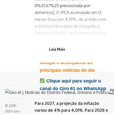
0%2C67%25-pressionada-por-
alimentos]. O IPCA acumulado em 12
meses ficou em 4,39%, de acordo com
o Instituto Brasileiro de Geografia e
Estatística (IBGE), ainda dentro do teto
da meta de inflação.
Leia Mais
Favorite o Giro 61 no
Google e acompanhe as
principais notícias do dia
Clique aqui para seguir o
canal do Giro 61 no WhatsApp
Si
no
Para 2027, a projeção da inflação
© 2018 -
variou de 4% para 4,01%. Para 2028 e
2025 Giro