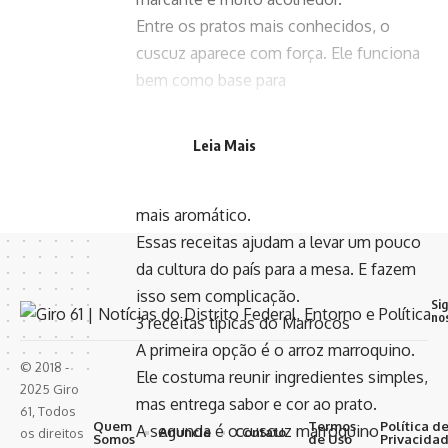
Entre os pratos mais conhecidos, o
cuscuz aparece com força. Ele funciona
bem como base para
acompanhamentos e saladas.
O arroz também ganha versão especial
Leia Mais
no estilo de Marrocos. A combinação
com legumes e temperos deixa tudo
mais aromático.
Essas receitas ajudam a levar um pouco
da cultura do país para a mesa. E fazem
isso sem complicação.
Si
no
3 receitas típicas do Marrocos
A primeira opção é o arroz marroquino.
© 2018 -
Ele costuma reunir ingredientes simples,
2025 Giro
mas entrega sabor e cor ao prato.
61, Todos
Quem
Termos
Política d
A segunda é o cuscuz marroquino
Anuncie
Contato
os direitos
Somos
de Uso
Privacida