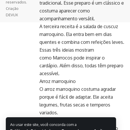
reservados.
tradicional. Esse preparo é um clássico e
Criação
costuma aparecer como
DEVUX
acompanhamento versátil.
A terceira receita é a salada de cuscuz
marroquino. Ela entra bem em dias
quentes e combina com refeições leves.
Essas três ideias mostram
como Marrocos pode inspirar o
cardápio. Além disso, todas têm preparo
acessível.
Arroz marroquino
O arroz marroquino costuma agradar
porque é fácil de adaptar. Ele aceita
legumes, frutas secas e temperos
variados.
A ideia é trazer cor e aroma para um
Ao usar este site, você concorda com a
preparo simples. Isso deixa a refeição