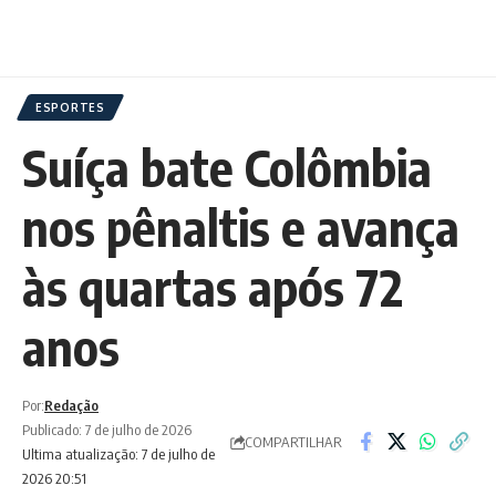
ESPORTES
Suíça bate Colômbia
nos pênaltis e avança
às quartas após 72
anos
Por:
Redação
Publicado: 7 de julho de 2026
COMPARTILHAR
Ultima atualização: 7 de julho de
2026 20:51