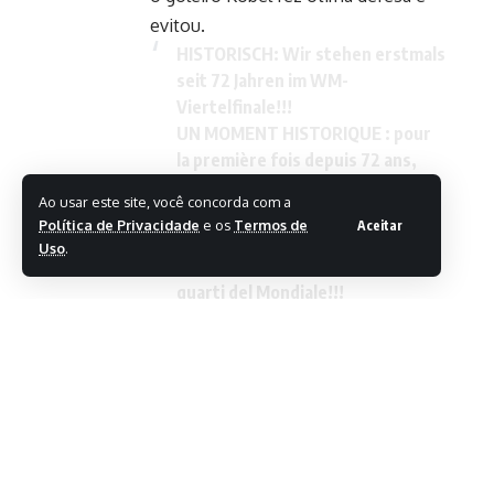
evitou.
HISTORISCH: Wir stehen erstmals
seit 72 Jahren im WM-
Viertelfinale!!!
UN MOMENT HISTORIQUE : pour
la première fois depuis 72 ans,
nous sommes en quarts de finale
Ao usar este site, você concorda com a
de la Coupe du monde!!!
Política de Privacidade
e os
Termos de
Aceitar
UN MOMENTO STORICO: Per la
Uso
.
prima volta dopo 72 anni siamo ai
quarti del Mondiale!!!
pic.twitter.com/3nywTqx8Pd
—
Nati (@nati_sfv_asf)
July 7,
2026
Após o intervalo, os suíços se lançaram
ao ataque e tiveram duas ótimas
chances de inaugurar o marcador. Aos 2