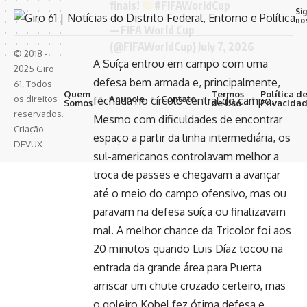
finals!
#FIFAWorldCup
Si
no
— FIFA World Cup
(@FIFAWorldCup)
July 7, 2026
© 2018 -
A Suíça entrou em campo com uma
2025 Giro
defesa bem armada e, principalmente,
61, Todos
Quem
Termos
Política d
Anuncie
Contato
os direitos
fechada no círculo central do campo.
Somos
de Uso
Privacida
reservados.
Mesmo com dificuldades de encontrar
Criação
espaço a partir da linha intermediária, os
DEVUX
sul-americanos controlavam melhor a
troca de passes e chegavam a avançar
até o meio do campo ofensivo, mas ou
paravam na defesa suíça ou finalizavam
mal. A melhor chance da Tricolor foi aos
20 minutos quando Luis Díaz tocou na
entrada da grande área para Puerta
arriscar um chute cruzado certeiro, mas
o goleiro Kobel fez ótima defesa e