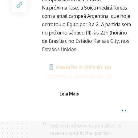
Na próxima fase, a Suíça medirá forças
com a atual campeã Argentina, que hoje
derrotou o Egito por 3 a 2. A partida será
no próximo sábado (11), às 22h (horário
de Brasília), no Estádio Kansas City, nos
Estados Unidos.
Favorite o Giro 61 no
Google e acompanhe as
principais notícias do dia
Leia Mais
Clique aqui para seguir o
canal do Giro 61 no WhatsApp
Switzerland wins on penalties to
secure a spot in the quarter-