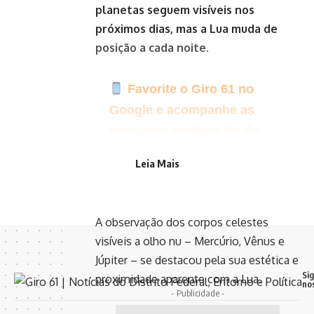
planetas seguem visíveis nos
próximos dias, mas a Lua muda de
posição a cada noite.
Favorite o Giro 61 no
Google e acompanhe as
principais notícias do dia
Clique aqui para seguir o
Leia Mais
canal do Giro 61 no WhatsApp
A observação dos corpos celestes
visíveis a olho nu – Mercúrio, Vênus e
Júpiter – se destacou pela sua estética e
Si
proximidade aparente com a Lua.
no
- Publicidade -